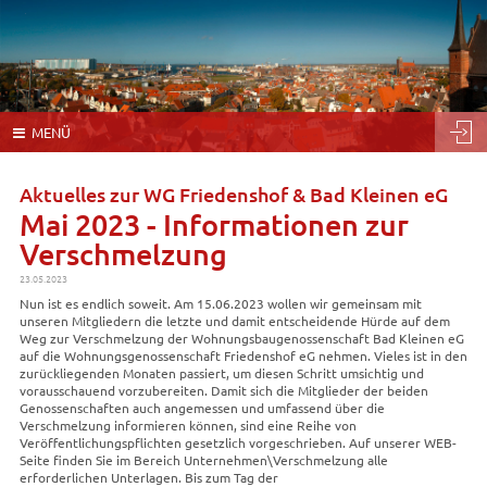
Navigation
MENÜ
überspringen
Aktuelles zur WG Friedenshof & Bad Kleinen eG
Mai 2023 - Informationen zur
Verschmelzung
23.05.2023
Nun ist es endlich soweit. Am 15.06.2023 wollen wir gemeinsam mit
unseren Mitgliedern die letzte und damit entscheidende Hürde auf dem
Weg zur Verschmelzung der Wohnungsbaugenossenschaft Bad Kleinen eG
auf die Wohnungsgenossenschaft Friedenshof eG nehmen. Vieles ist in den
zurückliegenden Monaten passiert, um diesen Schritt umsichtig und
vorausschauend vorzubereiten. Damit sich die Mitglieder der beiden
Genossenschaften auch angemessen und umfassend über die
Verschmelzung informieren können, sind eine Reihe von
Veröffentlichungspflichten gesetzlich vorgeschrieben. Auf unserer WEB-
Seite finden Sie im Bereich Unternehmen\Verschmelzung alle
erforderlichen Unterlagen. Bis zum Tag der