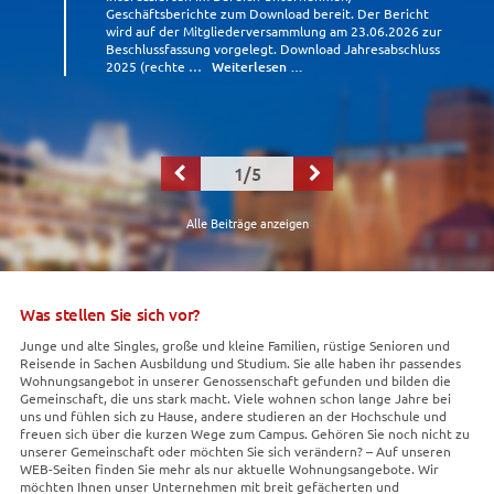
Geschäftsberichte zum Download bereit. Der Bericht
wird auf der Mitgliederversammlung am 23.06.2026 zur
Beschlussfassung vorgelegt. Download Jahresabschluss
2025 (rechte …
Weiterlesen …
1/5


Alle Beiträge anzeigen
Was stellen Sie sich vor?
Junge und alte Singles, große und kleine Familien, rüstige Senioren und
Reisende in Sachen Ausbildung und Studium. Sie alle haben ihr passendes
Wohnungsangebot in unserer Genossenschaft gefunden und bilden die
Gemeinschaft, die uns stark macht. Viele wohnen schon lange Jahre bei
uns und fühlen sich zu Hause, andere studieren an der Hochschule und
freuen sich über die kurzen Wege zum Campus. Gehören Sie noch nicht zu
unserer Gemeinschaft oder möchten Sie sich verändern? – Auf unseren
WEB-Seiten finden Sie mehr als nur aktuelle Wohnungsangebote. Wir
möchten Ihnen unser Unternehmen mit breit gefächerten und