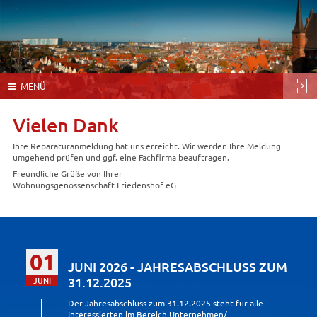
Navigation
MENÜ
überspringen
Vielen Dank
Ihre Reparaturanmeldung hat uns erreicht. Wir werden Ihre Meldung
umgehend prüfen und ggf. eine Fachfirma beauftragen.
Freundliche Grüße von Ihrer
Wohnungsgenossenschaft Friedenshof eG
01
JUNI 2026 - JAHRESABSCHLUSS ZUM
31.12.2025
JUNI
Der Jahresabschluss zum 31.12.2025 steht für alle
Interessierten im Bereich Unternehmen/